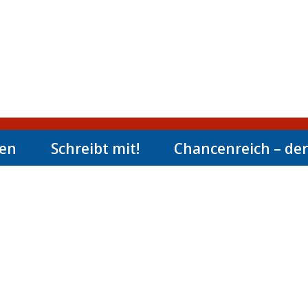
men
Schreibt mit!
Chancenreich – der