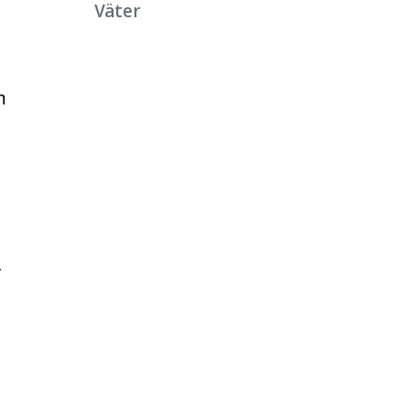
Väter
m
r