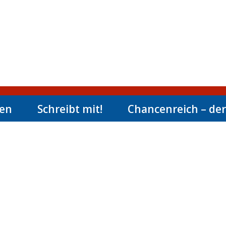
men
Schreibt mit!
Chancenreich – der