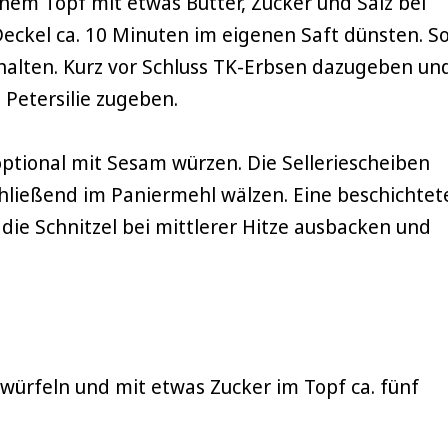
inem Topf mit etwas Butter, Zucker und Salz bei
eckel ca. 10 Minuten im eigenen Saft dünsten. S
alten. Kurz vor Schluss TK-Erbsen dazugeben un
Petersilie zugeben.
optional mit Sesam würzen. Die Selleriescheiben
chließend im Paniermehl wälzen. Eine beschichtet
die Schnitzel bei mittlerer Hitze ausbacken und
, würfeln und mit etwas Zucker im Topf ca. fünf