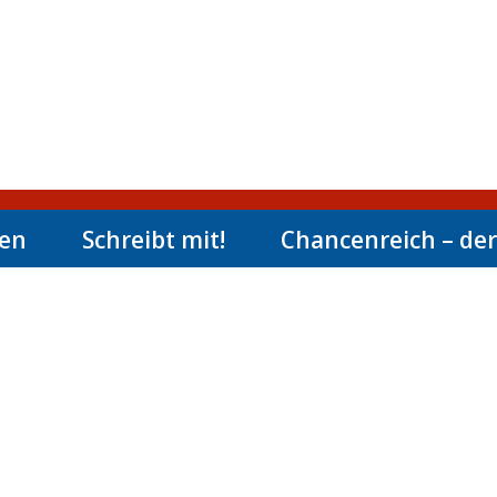
men
Schreibt mit!
Chancenreich – der