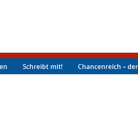
men
Schreibt mit!
Chancenreich – der