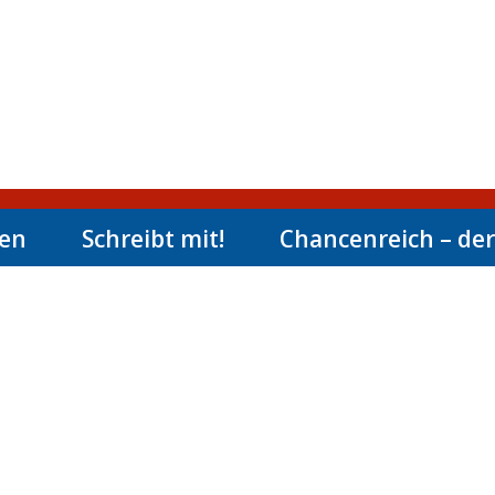
men
Schreibt mit!
Chancenreich – der