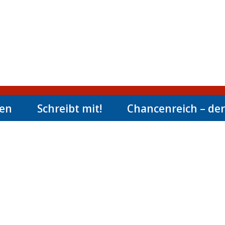
men
Schreibt mit!
Chancenreich – der