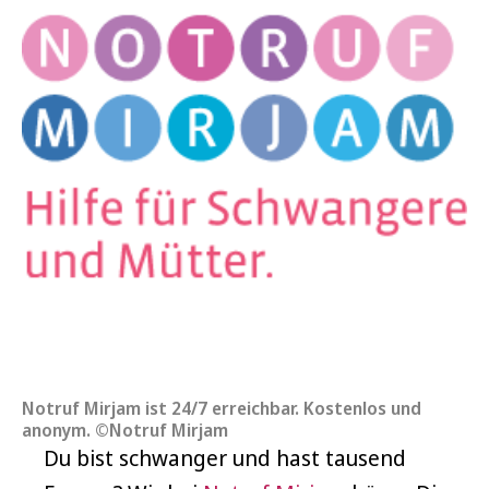
Notruf Mirjam ist 24/7 erreichbar. Kostenlos und
anonym. ©Notruf Mirjam
Du bist schwanger und hast tausend