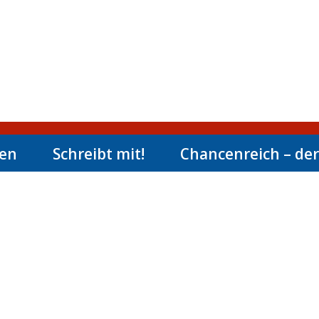
men
Schreibt mit!
Chancenreich – der