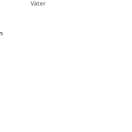
Väter
n