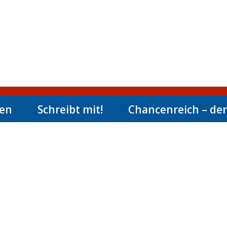
men
Schreibt mit!
Chancenreich – der