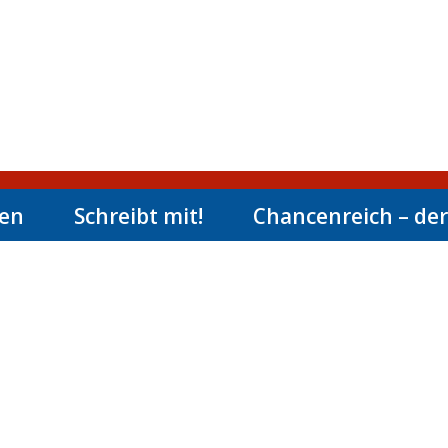
men
Schreibt mit!
Chancenreich – der