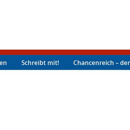
men
Schreibt mit!
Chancenreich – der