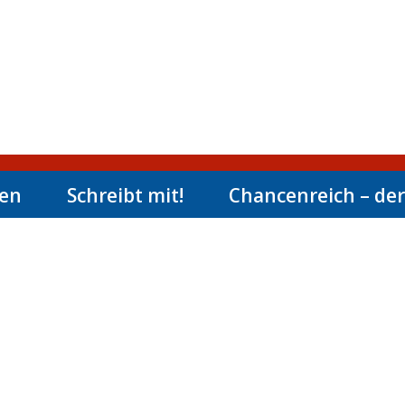
men
Schreibt mit!
Chancenreich – der