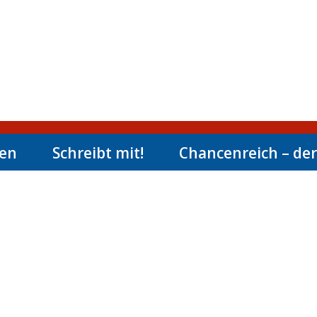
men
Schreibt mit!
Chancenreich – der